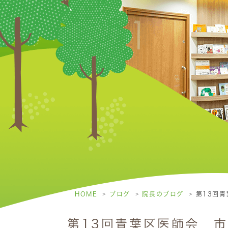
HOME
ブログ
院長のブログ
第13回
第13回青葉区医師会 