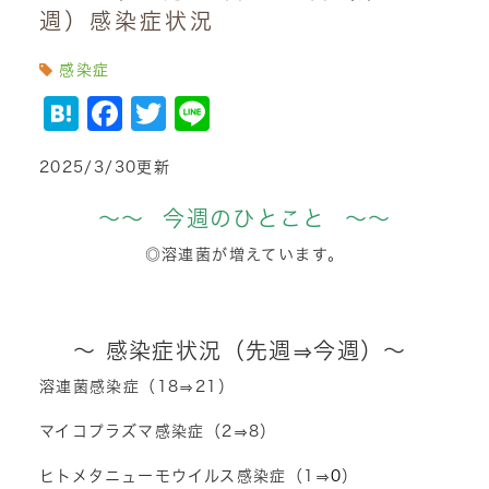
週）感染症状況
感染症
Hatena
Facebook
Twitter
Line
2025/3/30更新
～～ 今週のひとこと ～～
◎溶連菌が増えています。
～ 感染症状況（先週⇒今週）～
溶連菌感染症（18⇒21）
マイコプラズマ感染症（2⇒8）
ヒトメタニューモウイルス感染症（1⇒
0
）