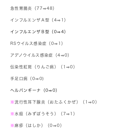
急性胃腸炎（77⇒48）
インフルエンザＡ型（4⇒1）
インフルエンザＢ型（0⇒4）
RSウイルス感染症（0⇒1）
アデノウイルス感染症（4⇒0
）
伝染性紅斑（りんご病）（1⇒0）
手足口病（0⇒0)
ヘルパンギーナ（0⇒0）
※
流行性耳下腺炎（おたふくかぜ）（1⇒0）
※
水痘（みずぼうそう）（7⇒1）
※
麻疹（はしか）（0⇒0）