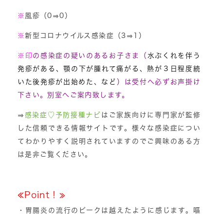
※
風疹（0⇒0）
※
新型コロナウイルス感染症（3⇒1）
※
印
の感染症の疑いのあるお子さま（
水ぶくれを伴う
発疹がある、顎の下が腫れて痛がる、熱が３日程度続
いた後発疹が出始めた、など
）は受付へ必ずお声掛け
下さい。別室へご案内致します。
⇒
感染症♡予防接種ナビ
はご家族向けに専門家が監修
した信頼できる情報サイトです。様々な感染症につい
てわかりやすく説明されていますのでご興味のある方
は是非ご覧ください。
≪Point！≫
・胃腸炎の流行のピークは越えたように感じます。嘔