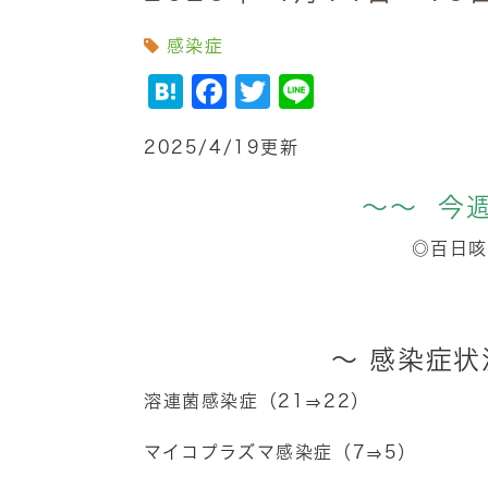
感染症
Hatena
Facebook
Twitter
Line
2025/4/19更新
～～ 今
◎百日咳
～ 感染症
溶連菌感染症（21⇒22）
マイコプラズマ感染症（7⇒5）