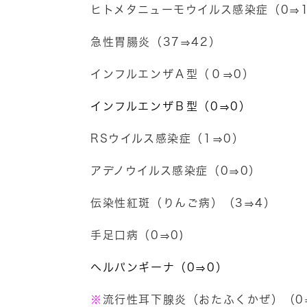
ヒトメタニューモウイルス感染症（0⇒
急性胃腸炎（37⇒42）
インフルエンザＡ型（０⇒0）
インフルエンザＢ型（0⇒0）
RSウイルス感染症（1⇒0）
アデノウイルス感染症（0⇒0
）
伝染性紅斑（りんご病）（3⇒4）
手足口病（0⇒0)
ヘルパンギーナ（0⇒0）
※
流行性耳下腺炎（おたふくかぜ）（0