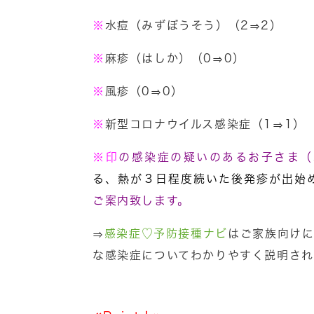
※
水痘（みずぼうそう）（2⇒2）
※
麻疹（はしか）（0⇒0）
※
風疹（0⇒0）
※
新型コロナウイルス感染症（1⇒1）
※
印
の感染症の疑いのあるお子さま（
る、熱が３日程度続いた後発疹が出始
ご案内致します。
⇒
感染症♡予防接種ナビ
はご家族向けに
な感染症についてわかりやすく説明され