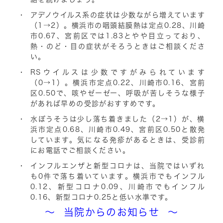
アデノウイルス系の症状は少数ながら増えています
（1→2）
。横浜市の
咽頭結膜熱は定点0.28
、川崎
市
0.67
、宮前区では
1.83
とやや目立っており、
熱・のど・目の症状がそろうときはご相談くださ
い。
RSウイルスは少数ですがみられています
（0→1）
。横浜市
定点0.22
、川崎市
0.16
、宮前
区
0.50
で、
咳やゼーゼー、呼吸が苦しそうな様子
があれば早めの受診がおすすめです。
水ぼうそうは少し落ち着きました（2→1）
が、横
浜市
定点0.68
、川崎市
0.49
、宮前区
0.50
と散発
しています。
気になる発疹があるときは、受診前
にお電話でご相談ください。
インフルエンザと新型コロナは、当院ではいずれ
も0件で落ち着いています
。横浜市でもインフル
0.12
、新型コロナ
0.09
、川崎市でもインフル
0.16
、新型コロナ
0.25
と低い水準です。
～ 当院からのお知らせ ～