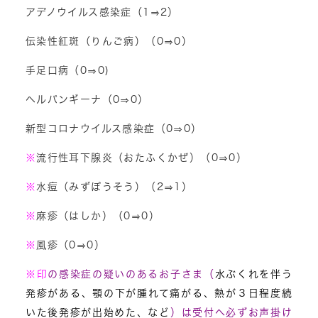
アデノウイルス感染症（1⇒2）
伝染性紅斑（りんご病）（0⇒0）
手足口病（0⇒0)
ヘルパンギーナ（0⇒0）
新型コロナウイルス感染症（0⇒0）
※
流行性耳下腺炎（おたふくかぜ）（0⇒0）
※
水痘（みずぼうそう）（2⇒1）
※
麻疹（はしか）（0⇒0）
※
風疹（0⇒0）
※
印
の感染症の疑いのあるお子さま（
水ぶくれを伴う
発疹がある、顎の下が腫れて痛がる、熱が３日程度続
いた後発疹が出始めた、など
）は受付へ必ずお声掛け