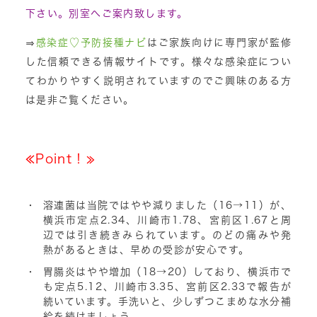
下さい。別室へご案内致します。
⇒
感染症♡予防接種ナビ
はご家族向けに専門家が監修
した信頼できる情報サイトです。様々な感染症につい
てわかりやすく説明されていますのでご興味のある方
は是非ご覧ください。
≪Point！≫
溶連菌は当院ではやや減りました（16→11）
が、
横浜市
定点2.34
、川崎市
1.78
、宮前区
1.67
と周
辺では引き続きみられています。
のどの痛みや発
熱があるときは、早めの受診が安心です。
胃腸炎はやや増加（18→20）
しており、横浜市で
も
定点5.12
、川崎市
3.35
、宮前区
2.33
で報告が
続いています。
手洗いと、少しずつこまめな水分補
給を続けましょう。