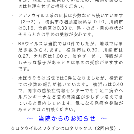
すが、周辺では散発しているため、発熱があると
きは無理をせずご相談ください。
アデノウイルス系の症状は少数ながら続いています
（2→2）。
横浜市の
咽頭結膜熱は 0.10
、川崎市
は
0.16
、宮前区は
0.33
で、熱・のど・目の症状が
そろうときは早めの受診が安心です。
RSウイルスは当院では0件でしたが、地域ではま
だ少数みられます。
横浜市は
0.30
、川崎市は
0.27
、宮前区は
1.00
で、咳やゼーゼー、呼吸が苦
しそうな様子があるときは早めの受診がおすすめ
です。
水ぼうそうは当院では0件になりましたが、横浜市
では少数の報告が続いています。
横浜市は
0.40
で、同市の感染症情報センターでも
手足口病やヘ
ルパンギーナなど夏の感染症が少しずつ増えてき
ている
と案内しています。気になる発疹や発熱が
あるときはご相談ください。
～ 当院からのお知らせ ～
☆ロタウイルスワクチンはロタリックス（2回内服）、