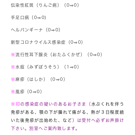
伝染性紅斑（りんご病）（0⇒0）
手足口病（0⇒0)
ヘルパンギーナ（0⇒0）
新型コロナウイルス感染症（0⇒0）
※
流行性耳下腺炎（おたふくかぜ）（0⇒0）
※
水痘（みずぼうそう）（1⇒0）
※
麻疹（はしか）（0⇒0）
※
風疹（0⇒0）
※
印
の感染症の疑いのあるお子さま（
水ぶくれを伴う
発疹がある、顎の下が腫れて痛がる、熱が３日程度続
いた後発疹が出始めた、など
）は受付へ必ずお声掛け
下さい。別室へご案内致します。