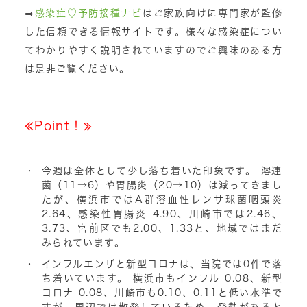
⇒
感染症♡予防接種ナビ
はご家族向けに専門家が監修
した信頼できる情報サイトです。様々な感染症につい
てわかりやすく説明されていますのでご興味のある方
は是非ご覧ください。
≪Point！≫
今週は全体として少し落ち着いた印象です。
溶連
菌（11→6）や胃腸炎（20→10）は減ってきまし
たが、横浜市では
A群溶血性レンサ球菌咽頭炎
2.64、感染性胃腸炎 4.90
、川崎市では
2.46、
3.73
、宮前区でも
2.00、1.33
と、地域ではまだ
みられています。
インフルエンザと新型コロナは、当院では0件で落
ち着いています。
横浜市も
インフル 0.08、新型
コロナ 0.08
、川崎市も
0.10、0.11
と低い水準で