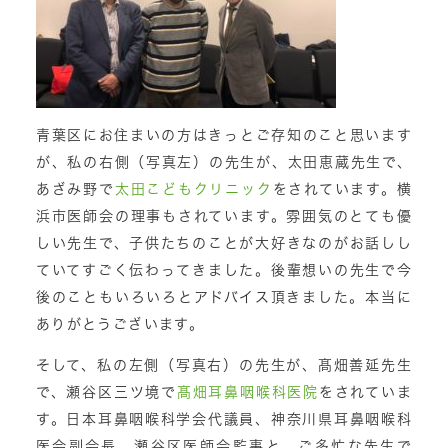
青葉区にお住まいの方はきっとご存知のこと思います
が、私の右側（写真左）の先生が、太田恵蔵先生で、
あざみ野で
太田こどもクリニック
をされています。横
浜市医師会の理事もされています。雰囲気のとても優
しい先生で、子供たちのことが大好きなのがお話しし
ていてすごく伝わってきました。後輩想いの先生で今
後のこともいろいろとアドバイス頂きました。本当に
ありがとうございます。
そして、私の左側（写真右）の先生が、髙畑善延先生
で、瀬谷区三ツ境で
髙畑耳鼻咽喉科医院
をされていま
す。日本耳鼻咽喉科学会代議員、神奈川県耳鼻咽喉科
医会副会長、瀬谷区医師会監事と、ご多忙な先生で