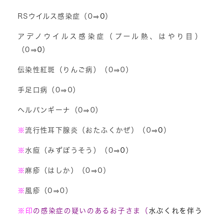
RSウイルス感染症（0⇒
0
）
アデノウイルス感染症（プール熱、はやり目）
（0⇒
0
）
伝染性紅斑（りんご病）（0⇒0）
手足口病（0⇒0）
ヘルパンギーナ（0⇒0）
※
流行性耳下腺炎（おたふくかぜ）（0⇒
0
）
※
水痘（みずぼうそう）（0⇒
0
）
※
麻疹（はしか）（0⇒0）
※
風疹（0⇒0）
※
印
の感染症の疑いのあるお子さま（
水ぶくれを伴う