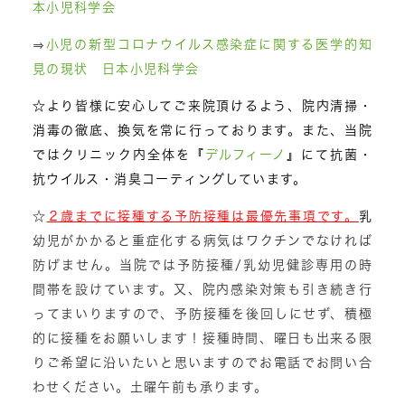
本小児科学会
⇒
小児の新型コロナウイルス感染症に関する医学的知
見の現状 日本小児科学会
☆より皆様に安心してご来院頂けるよう、院内清掃・
消毒の徹底、換気を常に行っております。また、
当院
ではクリニック内全体を『
デルフィーノ
』にて抗菌・
抗ウイルス・消臭コーティングしています。
☆
２歳までに接種する予防接種は最優先事項です。
乳
幼児がかかると重症化する病気はワクチンでなければ
防げません。当院では予防接種/乳幼児健診専用の時
間帯を設けています。又、院内感染対策も引き続き行
ってまいりますので、
予防接種を後回しにせず、積極
的に接種をお願いします！接種時間、曜日も出来る限
りご希望に沿いたいと思いますのでお電話でお問い合
わせください。土曜午前も承ります。