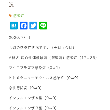
況
感染症
Hatena
Facebook
Twitter
Line
2020/7/11
今週の感染症状況です。（先週⇒今週）
A群β-溶血性連鎖球菌（溶連菌）感染症（17⇒26）
マイコプラズマ感染症（0⇒
1
）
ヒトメタニューモウイルス感染症（0⇒
0
）
急性胃腸炎（0⇒
0
）
インフルエンザＡ型（0⇒
0
）
インフルエンザＢ型（0⇒
0
）