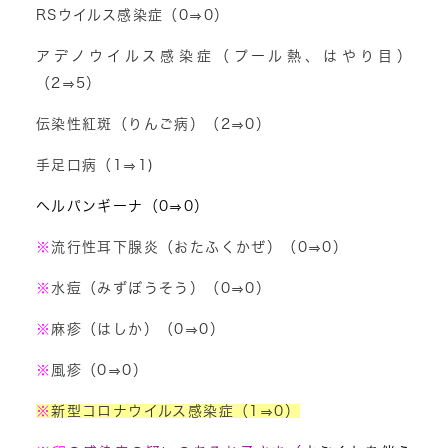
RSウイルス感染症（0⇒0）
アデノウイルス感染症（プール熱、はやり目）
（2⇒5）
伝染性紅斑（りんご病）（2⇒0）
手足口病（1⇒1)
ヘルパンギーナ（0⇒0）
※
流行性耳下腺炎（おたふくかぜ）（0⇒0）
※
水痘（みずぼうそう）（0⇒0）
※
麻疹（はしか）（0⇒0）
※
風疹（0⇒0）
※
新型コロナウイルス感染症（1
⇒0）