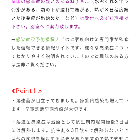
※
印
の感染症の疑いのあるお子さま（
水ぶくれを伴う
発疹がある、顎の下が腫れて痛がる、熱が３日程度続
いた後発疹が出始めた、など
）は受付へ必ずお声掛け
下さい。別室へご案内致します。
⇒
感染症♡予防接種ナビ
はご家族向けに専門家が監修
した信頼できる情報サイトです。様々な感染症につい
てわかりやすく説明されていますのでご興味のある方
は是非ご覧ください。
≪Point！≫
・溶連菌が目立ってきました。家族内感染も増えてい
ます。早期診断早期治療が大切です。
・溶連菌感染症は治療として抗生剤内服開始後3日目
には解熱します。抗生剤を3日飲んで解熱しないとき
は他の疾患を検討する必要がありますので熱の変動に