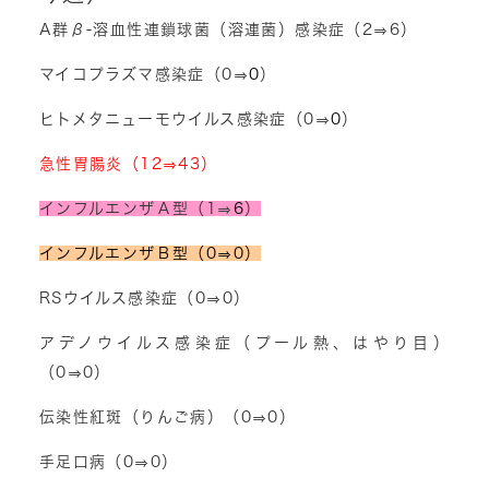
A群β-溶血性連鎖球菌（溶連菌）感染症（2⇒6）
マイコプラズマ感染症（0⇒
0
）
ヒトメタニューモウイルス感染症（0⇒
0
）
急性胃腸炎（12⇒43）
インフルエンザＡ型（1⇒
6
）
インフルエンザＢ型（0⇒0）
RSウイルス感染症（0⇒0）
アデノウイルス感染症（プール熱、はやり目）
（0⇒0）
伝染性紅斑（りんご病）（0⇒0）
手足口病（0⇒0）