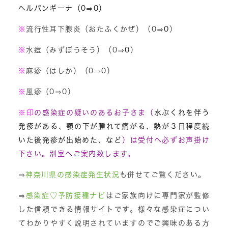
ヘルパンギーナ（0⇒0）
※
流行性耳下腺炎（おたふくかぜ）（0⇒
0
）
※
水痘（みずぼうそう）（0⇒
0
）
※
麻疹（はしか）（0⇒0）
※
風疹（0⇒0）
※
印
の感染症の疑いのあるお子さま（
水ぶくれを伴う
発疹がある、顎の下が腫れて痛がる、熱が３日程度続
いた後発疹が出始めた、など
）は受付へ必ずお声掛け
下さい。別室へご案内致します。
⇒
神奈川県の感染症発生状況
も併せてご覧ください。
⇒
感染症♡予防接種ナビ
はご家族向けに専門家が監修
した信頼できる情報サイトです。様々な感染症につい
てわかりやすく説明されていますのでご興味のある方