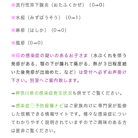
※
流行性耳下腺炎（おたふくかぜ）（0⇒
0
）
※
水痘（みずぼうそう）（0⇒
1
）
※
麻疹（はしか）（0⇒0）
※
風疹（0⇒0）
※
印
の感染症の疑いのあるお子さま（
水ぶくれを伴う
発疹がある、顎の下が腫れて痛がる、熱が３日程度続
いた後発疹が出始めた、など
）は受付へ必ずお声掛け
下さい。別室へご案内致します。
⇒
神奈川県の感染症発生状況
も併せてご覧ください。
⇒
感染症♡予防接種ナビ
はご家族向けに専門家が監修
した信頼できる情報サイトです。様々な感染症につい
てわかりやすく説明されていますのでご興味のある方
は是非ご覧ください。