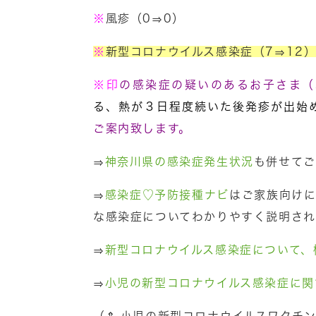
※
風疹（0⇒0）
※
新型コロナウイルス感染症（7⇒12
※
印
の感染症の疑いのあるお子さま（
る、熱が３日程度続いた後発疹が出始
ご案内致します。
⇒
神奈川県の感染症発生状況
も併せてご
⇒
感染症♡予防接種ナビ
はご家族向けに
な感染症についてわかりやすく説明され
⇒
新型コロナウイルス感染症について、
⇒
小児の新型コロナウイルス感染症に関