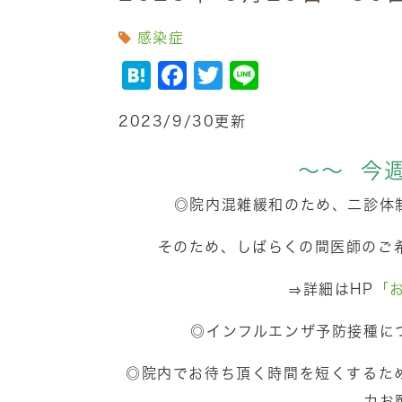
感染症
Hatena
Facebook
Twitter
Line
2023/9/30更新
～～ 今
◎院内混雑緩和のため、二診体
そのため、しばらくの間医師のご
⇒詳細はHP
「
◎インフルエンザ予防接種に
◎院内でお待ち頂く時間を短くするた
力お