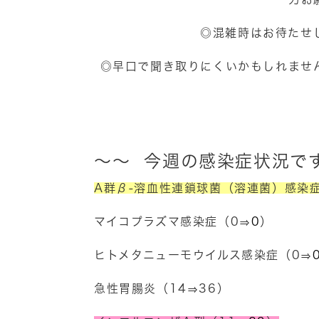
◎混雑時はお待たせ
◎早口で聞き取りにくいかもしれませ
～～ 今週の感染症状況で
A群β-溶血性連鎖球菌（溶連菌）感染症
マイコプラズマ感染症（0⇒
0
）
ヒトメタニューモウイルス感染症（0⇒
急性胃腸炎（14⇒36）