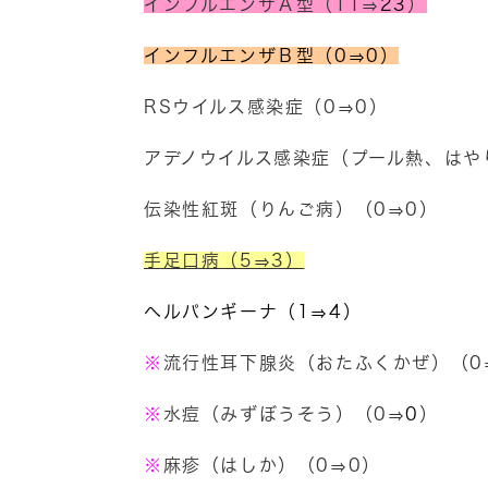
インフルエンザＡ型（11⇒
23
）
インフルエンザＢ型（0⇒0）
RSウイルス感染症（0⇒0）
アデノウイルス感染症（プール熱、はや
伝染性紅斑（りんご病）（0⇒0）
手足口病（5⇒3）
ヘルパンギーナ（1⇒4）
※
流行性耳下腺炎（おたふくかぜ）（0
※
水痘（みずぼうそう）（0⇒
0
）
※
麻疹（はしか）（0⇒0）