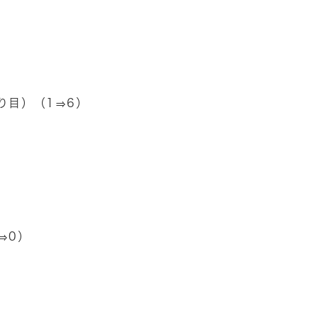
り目）（1⇒6）
⇒0）