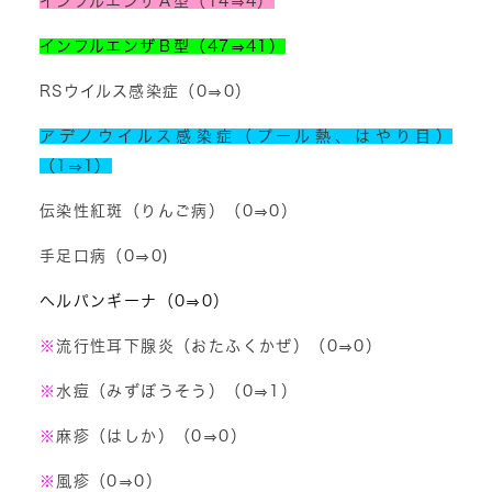
インフルエンザＡ型（14⇒4）
インフルエンザＢ型（47⇒41）
RSウイルス感染症（0⇒0）
アデノウイルス感染症（プール熱、はやり目）
（1⇒1）
伝染性紅斑（りんご病）（0⇒0）
手足口病（0⇒0)
ヘルパンギーナ（0⇒0）
※
流行性耳下腺炎（おたふくかぜ）（0⇒0）
※
水痘（みずぼうそう）（0⇒1）
※
麻疹（はしか）（0⇒0）
※
風疹（0⇒0）