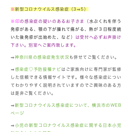
※
新型コロナウイルス感染症（3
⇒5）
※
印
の感染症の疑いのあるお子さま（
水ぶくれを伴う
発疹がある、顎の下が腫れて痛がる、熱が３日程度続
いた後発疹が出始めた、など
）は受付へ必ずお声掛け
下さい。別室へご案内致します。
⇒
神奈川県の感染症発生状況
も併せてご覧ください。
⇒
感染症♡予防接種ナビ
はご家族向けに専門家が監修
した信頼できる情報サイトです。様々な感染症につい
てわかりやすく説明されていますのでご興味のある方
は是非ご覧ください。
⇒
新型コロナウイルス感染症について、横浜市のWEB
ページ
⇒
小児の新型コロナウイルス感染症に関する日本小児