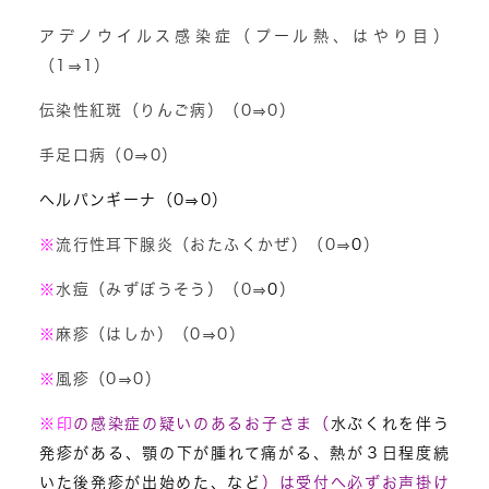
アデノウイルス感染症（プール熱、はやり目）
（1⇒1）
伝染性紅斑（りんご病）（0⇒0）
手足口病（0⇒0）
ヘルパンギーナ（0⇒0）
※
流行性耳下腺炎（おたふくかぜ）（0⇒
0
）
※
水痘（みずぼうそう）（0⇒
0
）
※
麻疹（はしか）（0⇒0）
※
風疹（0⇒0）
※
印
の感染症の疑いのあるお子さま（
水ぶくれを伴う
発疹がある、顎の下が腫れて痛がる、熱が３日程度続
いた後発疹が出始めた、など
）は受付へ必ずお声掛け