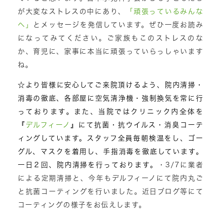
が大変なストレスの中にあり、
「頑張っているみんな
へ」
とメッセージを発信しています。ぜひ一度お読み
になってみてください。ご家族もこのストレスのな
か、育児に、家事に本当に頑張っていらっしゃいます
ね。
☆より皆様に安心してご来院頂けるよう、院内清掃・
消毒の徹底、各部屋に空気清浄機・強制換気を常に行
っております。また、
当院ではクリニック内全体を
『
デルフィーノ
』にて抗菌・抗ウイルス・消臭コーテ
ィングしています。スタッフ全員毎朝検温をし、ゴー
グル、マスクを着用し、手指消毒を徹底しています。
一日２回、院内清掃を行っております。
・3/7に業者
による定期清掃と、今年もデルフィーノにて院内丸ご
と抗菌コーティングを行いました。近日ブログ等にて
コーティングの様子をお伝えします。