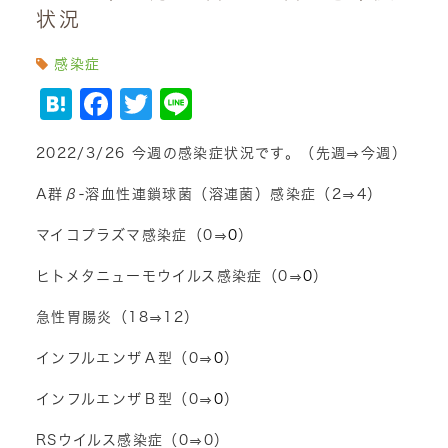
状況
感染症
Hatena
Facebook
Twitter
Line
2022/3/26 今週の感染症状況です。（先週⇒今週）
A群β-溶血性連鎖球菌（溶連菌）感染症（2⇒4）
マイコプラズマ感染症（0⇒
0
）
ヒトメタニューモウイルス感染症（0⇒
0
）
急性胃腸炎（18⇒12）
インフルエンザＡ型（0⇒
0
）
インフルエンザＢ型（0⇒
0
）
RSウイルス感染症（0⇒0）